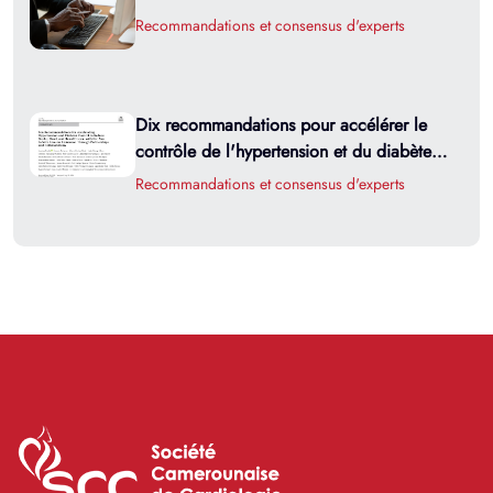
Recommandations et consensus d'experts
Dix recommandations pour accélérer le
contrôle de l'hypertension et du diabète
afin de réduire les AVC, les maladies
Recommandations et consensus d'experts
cardiaques et rénales